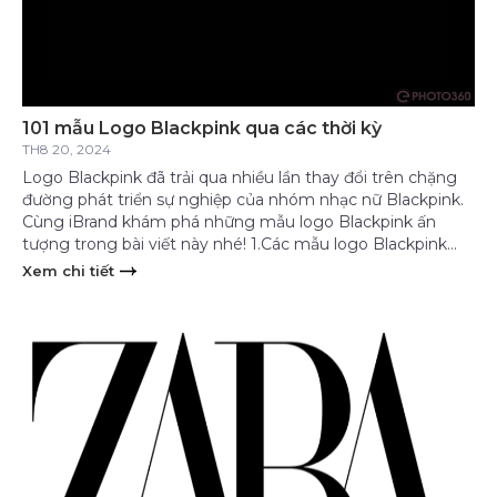
101 mẫu Logo Blackpink qua các thời kỳ
TH8 20, 2024
Logo Blackpink đã trải qua nhiều lần thay đổi trên chặng
đường phát triển sự nghiệp của nhóm nhạc nữ Blackpink.
Cùng iBrand khám phá những mẫu logo Blackpink ấn
tượng trong bài viết này nhé! 1.Các mẫu logo Blackpink
đẹp nhất qua các thời kỳ 1.1 2016: “Square One” – Khởi đầu
Xem chi tiết
mạnh mẽ […]