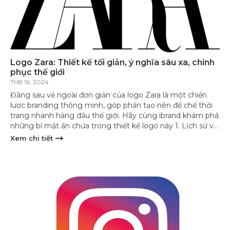
Logo Zara: Thiết kế tối giản, ý nghĩa sâu xa, chinh
phục thế giới
TH8 16, 2024
Đằng sau vẻ ngoài đơn giản của logo Zara là một chiến
lược branding thông minh, góp phần tạo nên đế chế thời
trang nhanh hàng đầu thế giới. Hãy cùng ibrand khám phá
những bí mật ẩn chứa trong thiết kế logo này 1. Lịch sử và
nguồn gốc logo Zara Logo Zara, một […]
Xem chi tiết