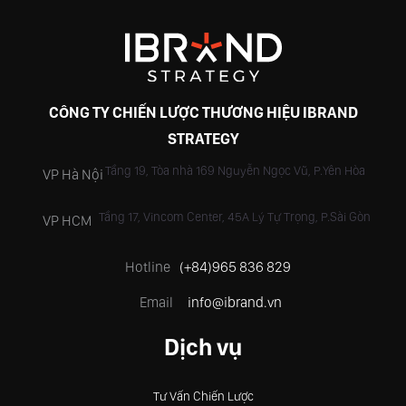
CÔNG TY CHIẾN LƯỢC THƯƠNG HIỆU IBRAND
STRATEGY
Tầng 19, Tòa nhà 169 Nguyễn Ngọc Vũ, P.Yên Hòa
VP Hà Nội
Tầng 17, Vincom Center, 45A Lý Tự Trọng, P.Sài Gòn
VP HCM
Hotline
(+84)965 836 829
Email
info@ibrand.vn
Dịch vụ
Tư Vấn Chiến Lược