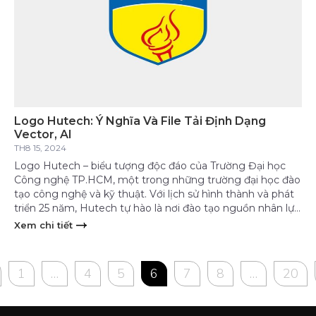
Logo Hutech: Ý Nghĩa Và File Tải Định Dạng
Vector, AI
TH8 15, 2024
Logo Hutech – biểu tượng độc đáo của Trường Đại học
Công nghệ TP.HCM, một trong những trường đại học đào
tạo công nghệ và kỹ thuật. Với lịch sử hình thành và phát
triển 25 năm, Hutech tự hào là nơi đào tạo nguồn nhân lực
chất lượng cao, góp phần tạo nên những […]
Xem chi tiết
1
…
4
5
6
7
8
…
20