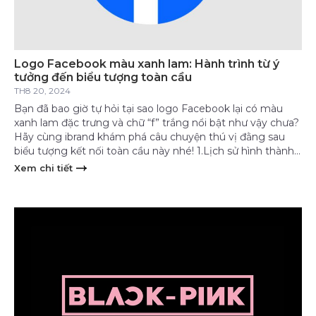
Logo Facebook màu xanh lam: Hành trình từ ý
tưởng đến biểu tượng toàn cầu
TH8 20, 2024
Bạn đã bao giờ tự hỏi tại sao logo Facebook lại có màu
xanh lam đặc trưng và chữ “f” trắng nổi bật như vậy chưa?
Hãy cùng ibrand khám phá câu chuyện thú vị đằng sau
biểu tượng kết nối toàn cầu này nhé! 1.Lịch sử hình thành
logo facebook 1.1 Giai đoạn Ban […]
Xem chi tiết