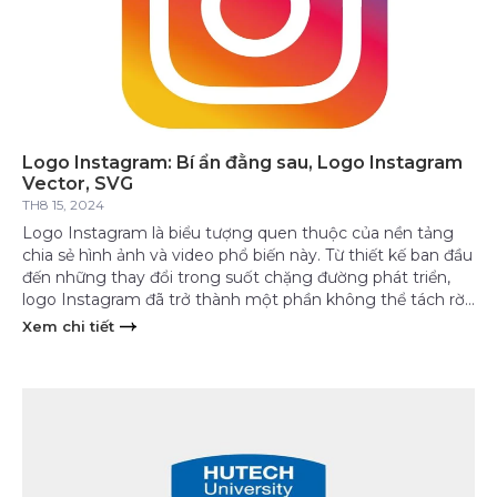
Logo Instagram: Bí ẩn đằng sau, Logo Instagram
Vector, SVG
TH8 15, 2024
Logo Instagram là biểu tượng quen thuộc của nền tảng
chia sẻ hình ảnh và video phổ biến này. Từ thiết kế ban đầu
đến những thay đổi trong suốt chặng đường phát triển,
logo Instagram đã trở thành một phần không thể tách rời
của thương hiệu. Cùng tìm hiểu sâu hơn về lịch […]
Xem chi tiết