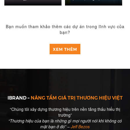
Vô Tuyến Điện - Bộ thông tin
và truyền thông
Bạn muốn tham khảo thêm các dự án trong lĩnh vực của
bạn?
XEM THÊM
IBRAND –
NÂNG TẦM GIÁ TRỊ THƯƠNG HIỆU VIỆT
“Chúng tôi xây dựng thương hiệu trên nền tảng thấu hiểu thị
trường”
“Thương hiệu của bạn là những gì mọi người nói khi không có
mặt bạn ở đó” –
Jeff Bezos