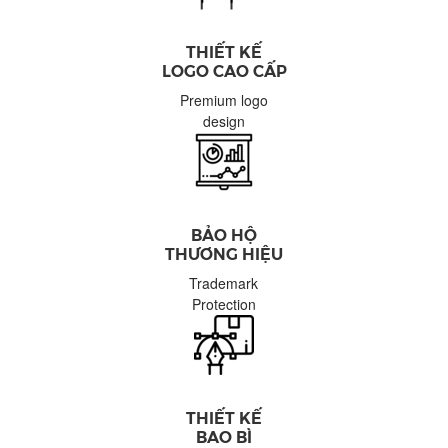
THI
ẾT
KẾ
LOGO
C
AO
CẤ
P
Premium logo
design
BẢO HỘ
THƯƠNG HIỆU
Trademark
Protection
THIẾT KẾ
BAO BÌ