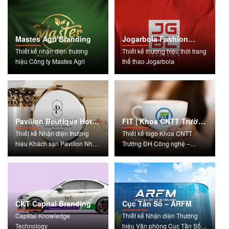
Mastes Agri Branding
Jogarbola Fashion
Logo
Thiết kế nhận diện thương
Thiết kế thương hiệu thời trang
hiệu Công ty Mastes Agri
thể thao Jogarbola
Pavillon Boutique Hotel
FIT | Khoa CNTT Trường
– Nha Trang
Đại học QGHN
Thiết kế Nhận diện thương
Thiết kế logo Khoa CNTT
hiệu Khách sạn Pavillon Nha
Trường ĐH Công nghệ –
Trang
ĐHQGHN
CKT Capital Branding
Cục Tần Số – ARFM
Captital Knowledge
Thiết kế Nhận diện Thương
Technology
hiệu Văn phòng Cục Tần Số