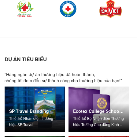
DỰ ÁN TIÊU BIỂU
“Hàng ngàn dự án thương hiệu đã hoàn thành,
chúng tôi đem đến sự thành công cho thương hiệu của bạn!”
SP Travel Branding
Ecotex College School
Branding
Thiết kế Nhận diện thương
Thiết kế Bộ Nhận diện Thương
hiệu SP Travel
hiệu Trường Cao đẳng Kinh tế
Kỹ thuật và Công nghệ (Ecotex
College)