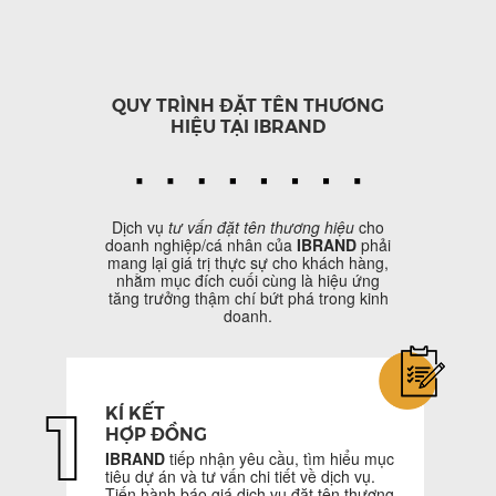
QUY TRÌNH ĐẶT TÊN THƯƠNG
HIỆU TẠI IBRAND
Dịch vụ
tư vấn đặt tên thương hiệu
cho
doanh nghiệp/cá nhân của
IBRAND
phải
mang lại giá trị thực sự cho khách hàng,
nhằm mục đích cuối cùng là hiệu ứng
tăng trưởng thậm chí bứt phá trong kinh
doanh.
1
KÍ KẾT
HỢP ĐỒNG
IBRAND
tiếp nhận yêu cầu, tìm hiểu mục
tiêu dự án và tư vấn chi tiết về dịch vụ.
Tiến hành báo giá dịch vụ đặt tên thương