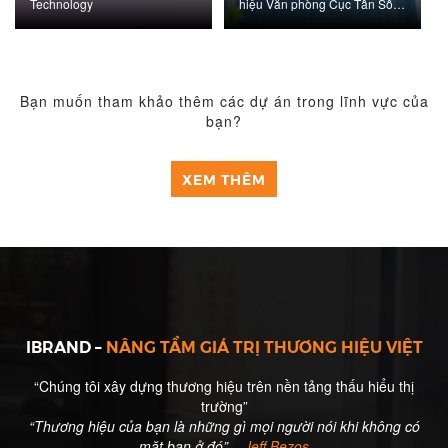
Technology
hiệu Văn phòng Cục Tần Số
Vô Tuyến Điện - Bộ thông tin
và truyền thông
Bạn muốn tham khảo thêm các dự án trong lĩnh vực của
bạn?
XEM THÊM
IBRAND –
NÂNG TẦM GIÁ TRỊ THƯƠNG HIỆU VIỆT
“Chúng tôi xây dựng thương hiệu trên nền tảng thấu hiểu thị
trường”
“Thương hiệu của bạn là những gì mọi người nói khi không có
mặt bạn ở đó” –
Jeff Bezos