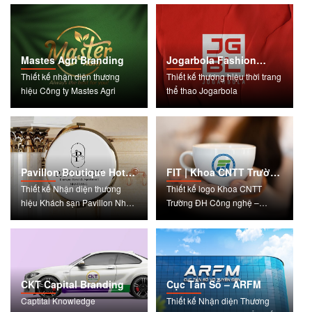
College)
Mastes Agri Branding
Jogarbola Fashion
Logo
Thiết kế nhận diện thương
Thiết kế thương hiệu thời trang
hiệu Công ty Mastes Agri
thể thao Jogarbola
Pavillon Boutique Hotel
FIT | Khoa CNTT Trường
– Nha Trang
Đại học QGHN
Thiết kế Nhận diện thương
Thiết kế logo Khoa CNTT
hiệu Khách sạn Pavillon Nha
Trường ĐH Công nghệ –
Trang
ĐHQGHN
CKT Capital Branding
Cục Tần Số – ARFM
Captital Knowledge
Thiết kế Nhận diện Thương