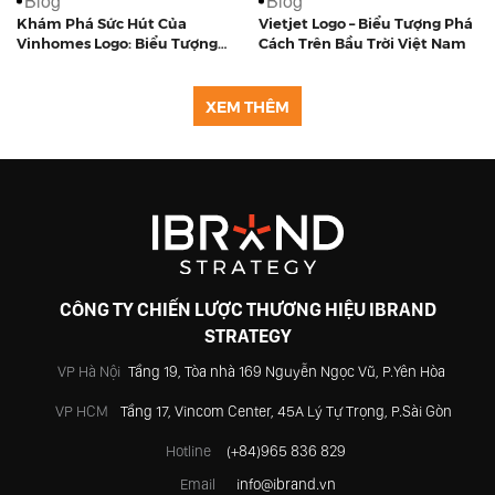
Blog
Blog
Khám Phá Sức Hút Của
Vietjet Logo – Biểu Tượng Phá
Vinhomes Logo: Biểu Tượng
Cách Trên Bầu Trời Việt Nam
Của Sự Sang Trọng Và Đẳng
Cấp
XEM THÊM
CÔNG TY CHIẾN LƯỢC THƯƠNG HIỆU IBRAND
STRATEGY
VP Hà Nội
Tầng 19, Tòa nhà 169 Nguyễn Ngọc Vũ, P.Yên Hòa
VP HCM
Tầng 17, Vincom Center, 45A Lý Tự Trọng, P.Sài Gòn
Hotline
(+84)965 836 829
Email
info@ibrand.vn