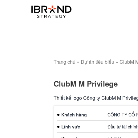
Trang chủ
»
Dự án tiêu biểu
»
ClubM M
ClubM M Privilege
Thiết kế logo Công ty ClubM M Privile
Khách hàng
CÔNG TY CỔ 
Lĩnh vực
Đầu tư tài chín