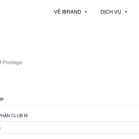
VỀ IBRAND
DỊCH VỤ
 Privilege
ge
PHẦN CLUB M
h